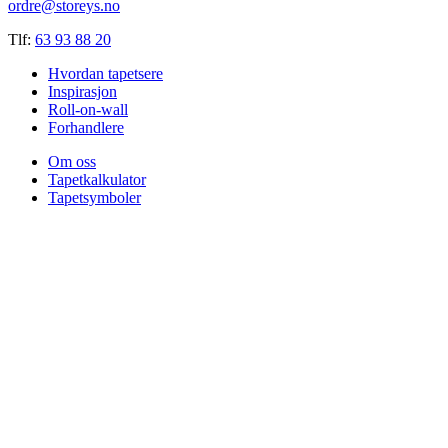
ordre@storeys.no
Tlf:
63 93 88 20
Hvordan tapetsere
Inspirasjon
Roll-on-wall
Forhandlere
Om oss
Tapetkalkulator
Tapetsymboler