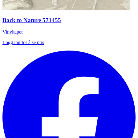
Back to Nature 571455
Vinyltapet
Logg inn for å se pris