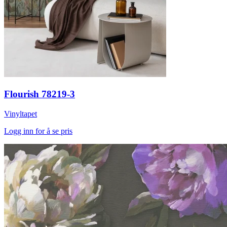
Flourish 78219-3
Vinyltapet
Logg inn for å se pris