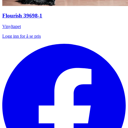
Flourish 39698-1
Vinyltapet
Logg inn for å se pris