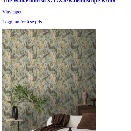
The Wall/Flourish 37178-4/Kaleidoscope KA48
Vinyltapet
Logg inn for å se pris