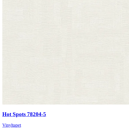
Hot Spots 78204-5
Vinyltapet