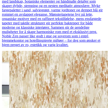
med landskap, botaniske elementer og håndmalte detaljer som
skaper dybde, stemning og en nesten meditativ atmosfære. Myke
fargepaletter i sand, salviegrønt, varme jordtoner og dempet blå gir
rommet en avslappet eleganse. Mønstertapetene byr på lette,
organiske motiver med en raffinert tekstilfølelse, mens ensfargede
tapeter med taktile strukturer gir perfekte baktepper for både
moderne og klassiske interiører. Sammen gir de uendelige
muligheter for å skape harmoniske rom med et eksklusivt preg.
Noble Zen passer like godt i stue og soverom som i entré,
hjemmekontor og hotellinspirerte miljøer – for deg som ønsker et
hjem preget av ro, estetikk og varig kvalitet.