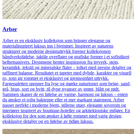
Arber
Arber er en eksklusiv kolleksjon som bringer eleganse og
materialinspirert luksus inn i hjemmet. Inspirert av naturens
strukturer og moderne designuttrykk forener kolleksjonen
håndverksfølelse, taktile overflater og grafiske former i et sofistikert
helhetsunivers. Designene henter inspirasjon fra treverk, stein,
keramikk, tekstil og mineralske flater – tolket med presise detaljer og
raffinert balanse. Resultatet er tapeter med dybde, karakter og visuell
ro, som gir rommet et eksklusivt og gjennomført uttrykk.
Fargepaletten spenner fra lyse og mørke naturtoner som beige, sand,
grå, brun, sort og hvitt, til dype nyanser av grønt, blått og rødt.
Sammen skaper de en følelse av varme, harmoni og luksus – enten
du ønsker et rolig bakteppe eller et mer markant statement. Arber
passer perfekt i moderne hjem, stilrene stuer, elegante soverom og
interiører inspirert av boutique-hoteller og arkitektoniske miljøer. En
kolleksjon for deg som ønsker å løfte rommet med varig design,
eksklusive detaljer og en følelse av tidløs luksus.