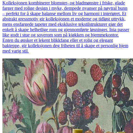
Kolleksjonen kombinerer blomster- og bladmønstre i friske, glade
farger med rolige design i myke, dempede nyanser på nøytral bunn
– perfekt for å skape balanse mellom liv og harmoni i interiøret. Et
abstrakt gressmotiv gir kolleksjonen et moderne og tidløst uttrykk,
mens ensfargede tapeter med eksklusive tekstilstrukturer gjør det
enkelt å skape helhetlige rom og gjennomførte løsninger. Inia passer
like godt i stue og soverom som på kjøkken og hjemmekontor.
Enten du ønsker et lekent blikkfang eller et rolig og elegant
bakteppe, gir kolleksjonen deg friheten til å skape et personlig hjem
med varig stil.