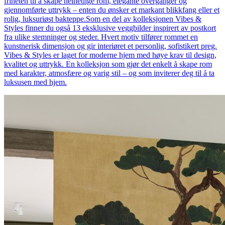
friheten til å skape helhetlige rom, elegante overganger og
gjennomførte uttrykk – enten du ønsker et markant blikkfang eller et
rolig, luksuriøst bakteppe.Som en del av kolleksjonen Vibes &
Styles finner du også 13 eksklusive veggbilder inspirert av postkort
fra ulike stemninger og steder. Hvert motiv tilfører rommet en
kunstnerisk dimensjon og gir interiøret et personlig, sofistikert preg.
Vibes & Styles er laget for moderne hjem med høye krav til design,
kvalitet og uttrykk. En kolleksjon som gjør det enkelt å skape rom
med karakter, atmosfære og varig stil – og som inviterer deg til å ta
luksusen med hjem.