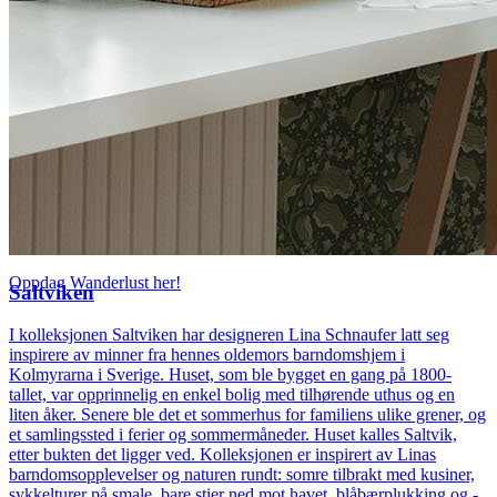
Nyhet! Den gøyale tapetkolleksjonen
Wanderlust.
Oppdag Wanderlust her!
Saltviken
I kolleksjonen Saltviken har designeren Lina Schnaufer latt seg
inspirere av minner fra hennes oldemors barndomshjem i
Kolmyrarna i Sverige. Huset, som ble bygget en gang på 1800-
tallet, var opprinnelig en enkel bolig med tilhørende uthus og en
liten åker. Senere ble det et sommerhus for familiens ulike grener, og
et samlingssted i ferier og sommermåneder. Huset kalles Saltvik,
etter bukten det ligger ved. Kolleksjonen er inspirert av Linas
barndomsopplevelser og naturen rundt: somre tilbrakt med kusiner,
sykkelturer på smale, bare stier ned mot havet, blåbærplukking og ­