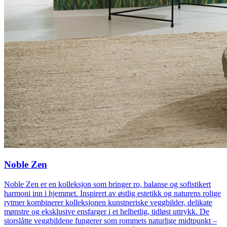
Noble Zen
Noble Zen er en kolleksjon som bringer ro, balanse og sofistikert
harmoni inn i hjemmet. Inspirert av østlig estetikk og naturens rolige
rytmer kombinerer kolleksjonen kunstneriske veggbilder, delikate
mønstre og eksklusive ensfarger i et helhetlig, tidløst uttrykk. De
storslåtte veggbildene fungerer som rommets naturlige midtpunkt –