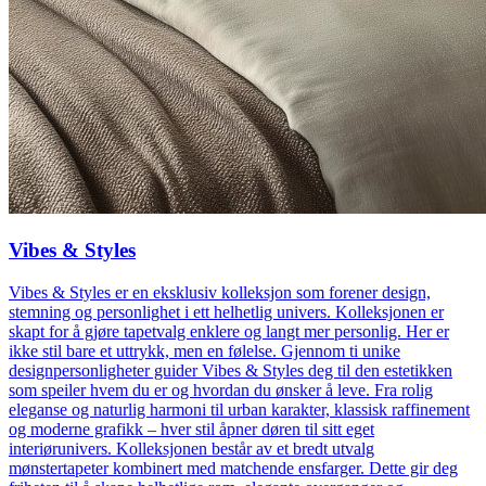
Vibes & Styles
Vibes & Styles er en eksklusiv kolleksjon som forener design,
stemning og personlighet i ett helhetlig univers. Kolleksjonen er
skapt for å gjøre tapetvalg enklere og langt mer personlig. Her er
ikke stil bare et uttrykk, men en følelse. Gjennom ti unike
designpersonligheter guider Vibes & Styles deg til den estetikken
som speiler hvem du er og hvordan du ønsker å leve. Fra rolig
eleganse og naturlig harmoni til urban karakter, klassisk raffinement
og moderne grafikk – hver stil åpner døren til sitt eget
interiørunivers. Kolleksjonen består av et bredt utvalg
mønstertapeter kombinert med matchende ensfarger. Dette gir deg