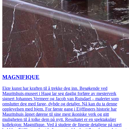
MAGNIFIQUE
Ekte kunst har kraften til å trekke deg inn. Besøkende ved
Mauritshuis-museet i Haag lar seg daglig forføre av mesterverk
signert Johannes Vermeer og Jacob van Ruisdael – malerier som
omslutter deg med farge, dybde og detaljer. Nå kan du ta denne
opplevelsen med hjem. For første gang i Eijffingers historie har
Mauritshuis åpnet dørene til sine mest ikoniske verk og gitt
muligheten til å tolke dem på nytt. Resultatet er en spektakulær
kolleksjon: Magnifique. Ved å studere de fineste detaljene på nært