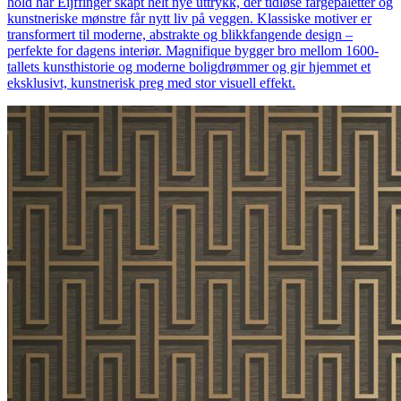
hold har Eijffinger skapt helt nye uttrykk, der tidløse fargepaletter og
kunstneriske mønstre får nytt liv på veggen. Klassiske motiver er
transformert til moderne, abstrakte og blikkfangende design –
perfekte for dagens interiør. Magnifique bygger bro mellom 1600-
tallets kunsthistorie og moderne boligdrømmer og gir hjemmet et
eksklusivt, kunstnerisk preg med stor visuell effekt.