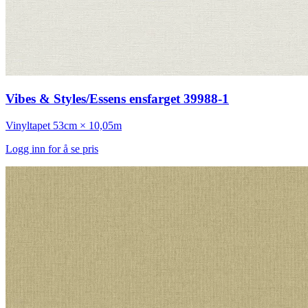
Vibes & Styles/Essens ensfarget 39988-1
Vinyltapet
53cm × 10,05m
Logg inn for å se pris