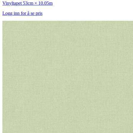
Vinyltapet
53cm × 10.05m
Logg inn for å se pris