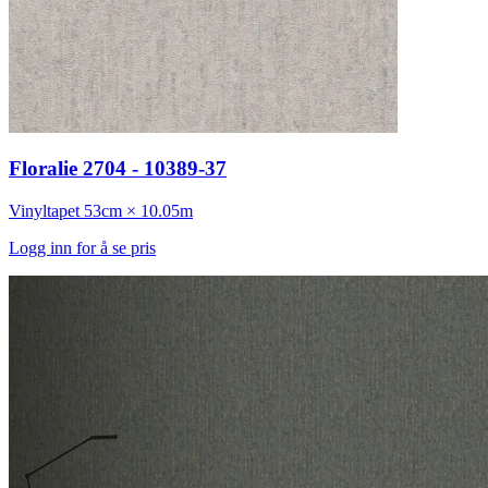
Floralie 2704 - 10389-37
Vinyltapet
53cm × 10.05m
Logg inn for å se pris