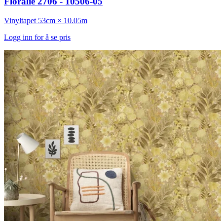
Floralie 2706 - 10506-05
Vinyltapet
53cm × 10.05m
Logg inn for å se pris