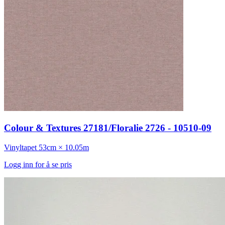
Colour & Textures 27181/Floralie 2726 - 10510-09
Vinyltapet
53cm × 10.05m
Logg inn for å se pris