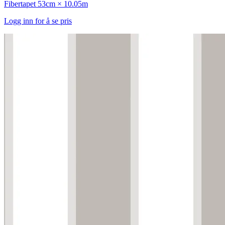
Fibertapet
53cm × 10.05m
Logg inn for å se pris