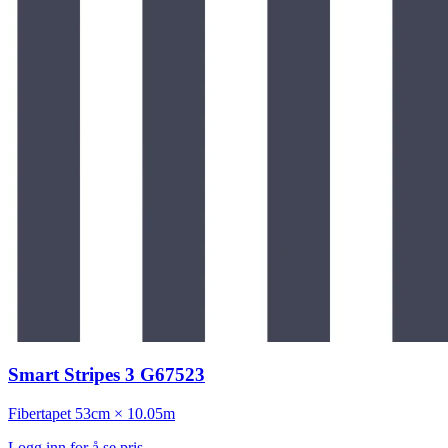
Smart Stripes 3 G67523
Fibertapet
53cm × 10.05m
Logg inn for å se pris