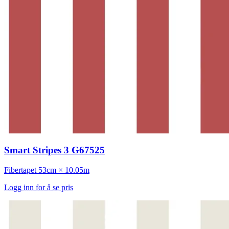
Smart Stripes 3 G67525
Fibertapet
53cm × 10.05m
Logg inn for å se pris