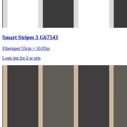
Smart Stripes 3 G67543
Fibertapet
53cm × 10.05m
Logg inn for å se pris