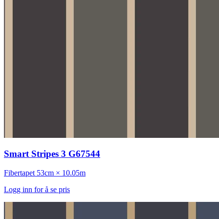
Smart Stripes 3 G67544
Fibertapet
53cm × 10.05m
Logg inn for å se pris