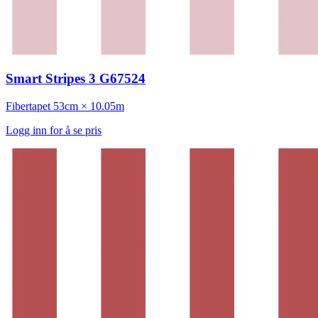
Smart Stripes 3 G67524
Fibertapet
53cm × 10.05m
Logg inn for å se pris