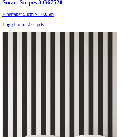
Smart Stripes 3 G67520
Fibertapet
53cm × 10.05m
Logg inn for å se pris