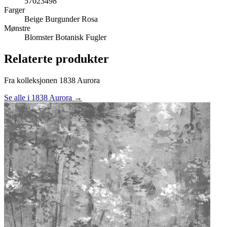
57023498
Farger
Beige
Burgunder
Rosa
Mønstre
Blomster
Botanisk
Fugler
Relaterte produkter
Fra kolleksjonen 1838 Aurora
Se alle i 1838 Aurora →