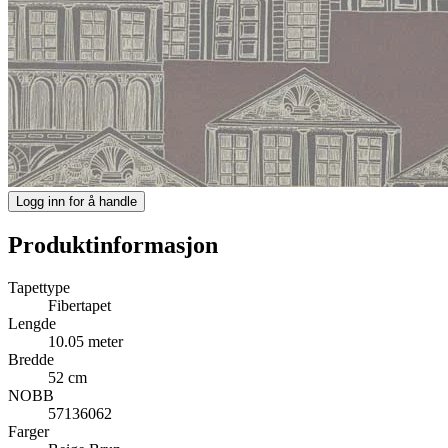
Logg inn for å handle
Produktinformasjon
Tapettype
Fibertapet
Lengde
10.05 meter
Bredde
52 cm
NOBB
57136062
Farger