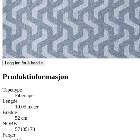
Logg inn for å handle
Produktinformasjon
Tapettype
Fibertapet
Lengde
10.05 meter
Bredde
52 cm
NOBB
57135173
Farger