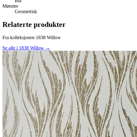
Blå
Mønstre
Geometrisk
Relaterte produkter
Fra kolleksjonen 1838 Willow
Se alle i 1838 Willow →