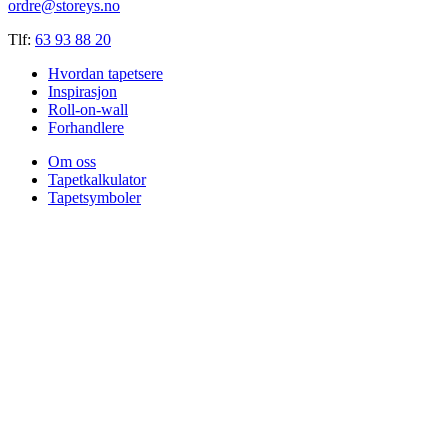
ordre@storeys.no
Tlf:
63 93 88 20
Hvordan tapetsere
Inspirasjon
Roll-on-wall
Forhandlere
Om oss
Tapetkalkulator
Tapetsymboler