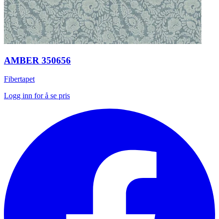
AMBER 350656
Fibertapet
Logg inn for å se pris