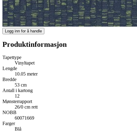
Logg inn for å handle
Produktinformasjon
Tapettype
Vinyltapet
Lengde
10.05 meter
Bredde
53 cm
Antall i kartong
12
Mønsterrapport
26/0 cm rett
NOBB
60071669
Farger
Blå