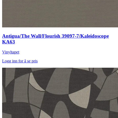
Antigua/The Wall/Flourish 39097-7/Kaleidoscope
KA63
Vinyltapet
Logg inn for å se pris