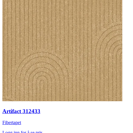
Artifact 312433
Fibertapet
Logg inn for å se pris