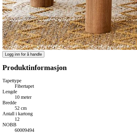
Logg inn for å handle
Produktinformasjon
Tapettype
Fibertapet
Lengde
10 meter
Bredde
52 cm
Antall i kartong
12
NOBB
60009494