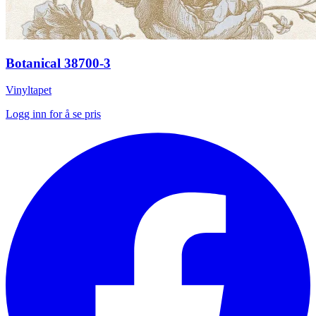
Botanical 38700-3
Vinyltapet
Logg inn for å se pris