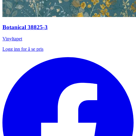
Botanical 38825-3
Vinyltapet
Logg inn for å se pris