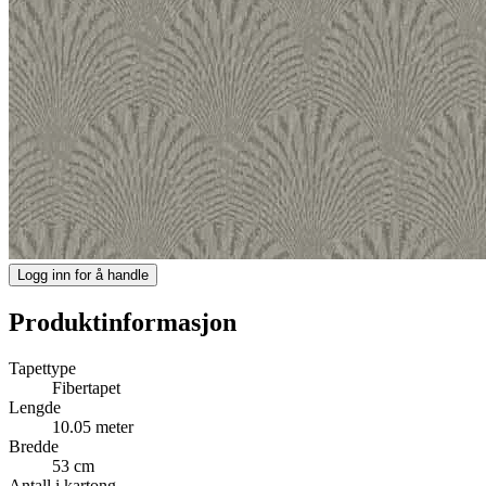
Logg inn for å handle
Produktinformasjon
Tapettype
Fibertapet
Lengde
10.05 meter
Bredde
53 cm
Antall i kartong