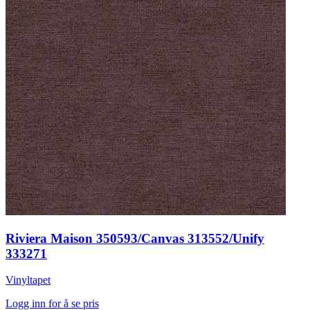
Riviera Maison 350593/Canvas 313552/Unify
333271
Vinyltapet
Logg inn for å se pris