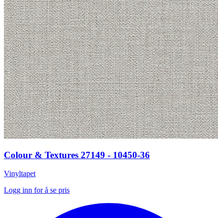
Colour & Textures 27149 - 10450-36
Vinyltapet
Logg inn for å se pris