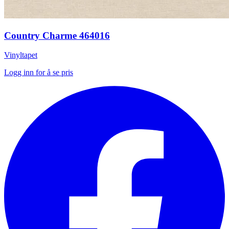
Country Charme 464016
Vinyltapet
Logg inn for å se pris