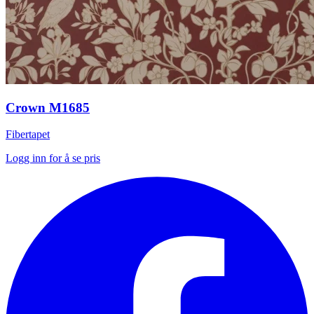
Crown M1685
Fibertapet
Logg inn for å se pris