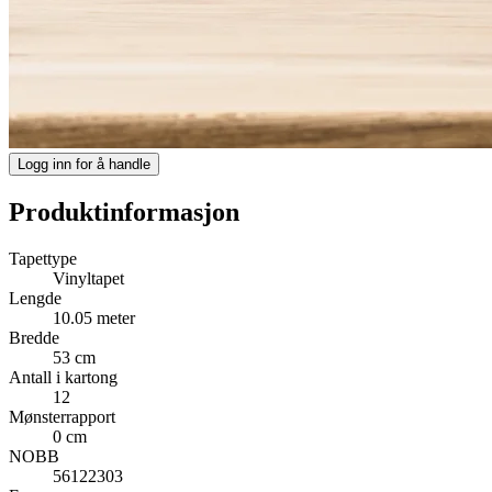
Logg inn for å handle
Produktinformasjon
Tapettype
Vinyltapet
Lengde
10.05 meter
Bredde
53 cm
Antall i kartong
12
Mønsterrapport
0 cm
NOBB
56122303