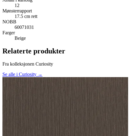
12
Mønsterrapport
17.5 cm rett
NOBB
60071031
Farger
Beige
Relaterte produkter
Fra kolleksjonen Curiosity
Se alle i Curiosity →