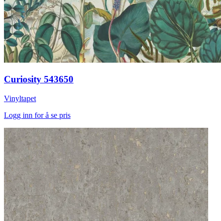
Curiosity 543650
Vinyltapet
Logg inn for å se pris