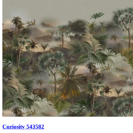
Curiosity 543582