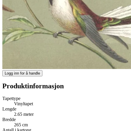
Logg inn for å handle
Produktinformasjon
Tapettype
Vinyltapet
Lengde
2.65 meter
Bredde
265 cm
Antall i kartong