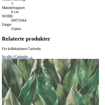
1
Mønsterrapport
0 cm
NOBB
60071044
Farger
Grønn
Relaterte produkter
Fra kolleksjonen Curiosity
Se alle i Curiosity →