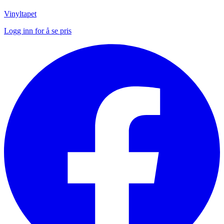
Vinyltapet
Logg inn for å se pris