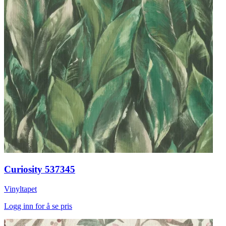
Curiosity 537345
Vinyltapet
Logg inn for å se pris