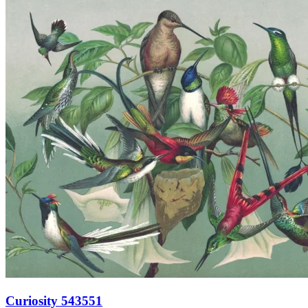
Curiosity 543551