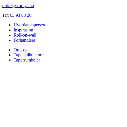
ordre@storeys.no
Tlf:
63 93 88 20
Hvordan tapetsere
Inspirasjon
Roll-on-wall
Forhandlere
Om oss
Tapetkalkulator
Tapetsymboler