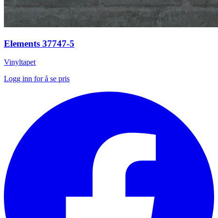
Elements 37747-5
Vinyltapet
Logg inn for å se pris