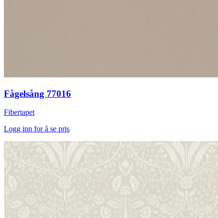
Fågelsång 77016
Fibertapet
Logg inn for å se pris