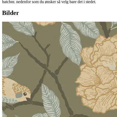
batchnr. nedenfor som du ønsker så velg bare det i stedet.
Bilder