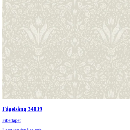
Fågelsång 34039
Fibertapet