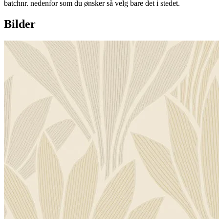
batchnr. nedenfor som du ønsker så velg bare det i stedet.
Bilder