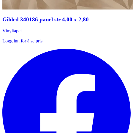
Gilded 340186 panel str 4,00 x 2,80
Vinyltapet
Logg inn for å se pris