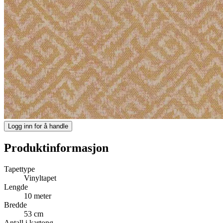
Logg inn for å handle
Produktinformasjon
Tapettype
Vinyltapet
Lengde
10 meter
Bredde
53 cm
Antall i kartong