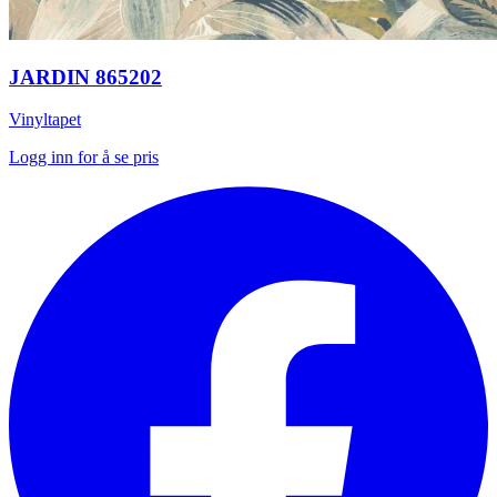
JARDIN 865202
Vinyltapet
Logg inn for å se pris