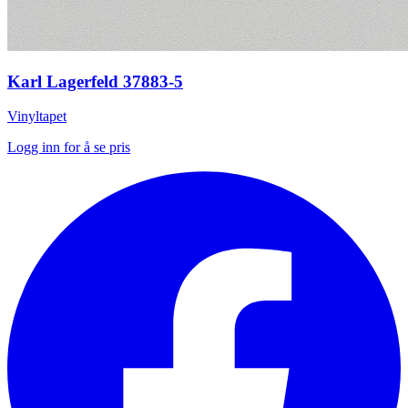
Karl Lagerfeld 37883-5
Vinyltapet
Logg inn for å se pris