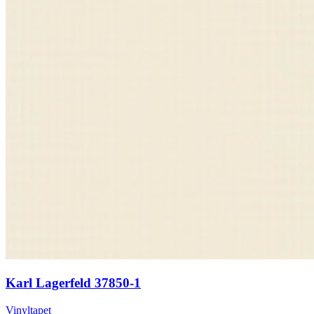
Karl Lagerfeld 37850-1
Vinyltapet