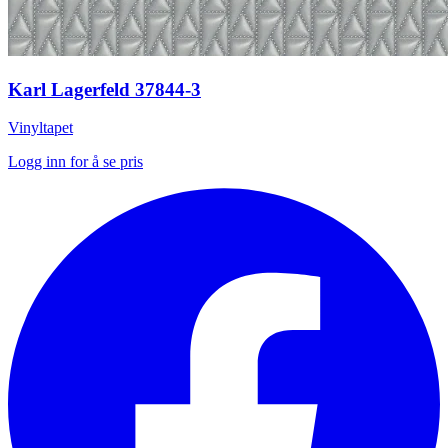
Karl Lagerfeld 37844-3
Vinyltapet
Logg inn for å se pris