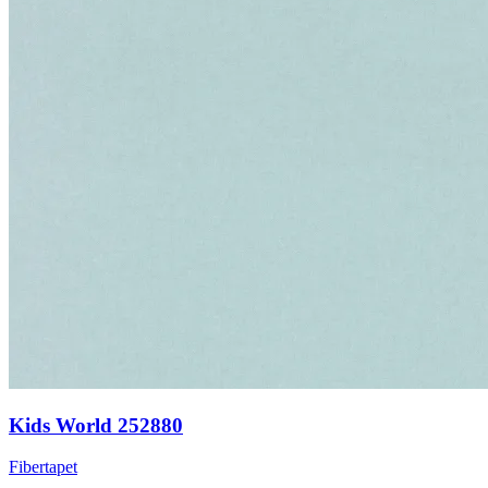
Kids World 252880
Fibertapet