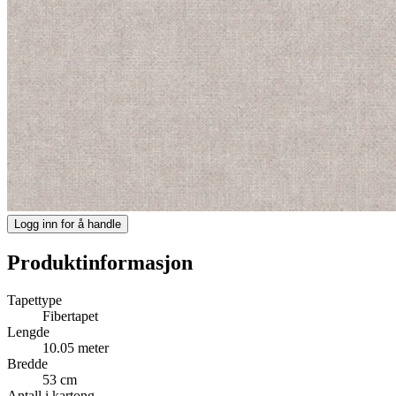
Logg inn for å handle
Produktinformasjon
Tapettype
Fibertapet
Lengde
10.05 meter
Bredde
53 cm
Antall i kartong