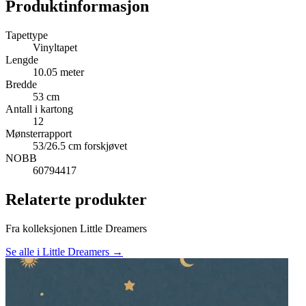
Produktinformasjon
Tapettype
Vinyltapet
Lengde
10.05 meter
Bredde
53 cm
Antall i kartong
12
Mønsterrapport
53/26.5 cm forskjøvet
NOBB
60794417
Relaterte produkter
Fra kolleksjonen Little Dreamers
Se alle i Little Dreamers →