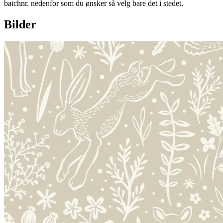
batchnr. nedenfor som du ønsker så velg bare det i stedet.
Bilder