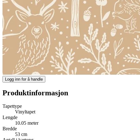
Logg inn for å handle
Produktinformasjon
Tapettype
Vinyltapet
Lengde
10.05 meter
Bredde
53 cm
Antall i kartong