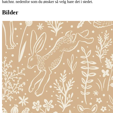
batchnr. nedenfor som du ønsker så velg bare det i stedet.
Bilder