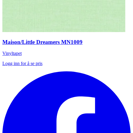
Maison/Little Dreamers MN1009
Vinyltapet
Logg inn for å se pris