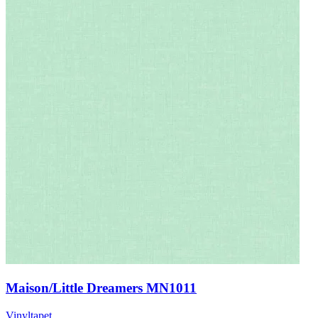
Maison/Little Dreamers MN1011
Vinyltapet