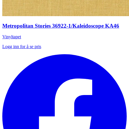
Metropolitan Stories 36922-1/Kaleidoscope KA46
Vinyltapet
Logg inn for å se pris