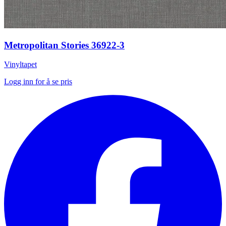
Metropolitan Stories 36922-3
Vinyltapet
Logg inn for å se pris