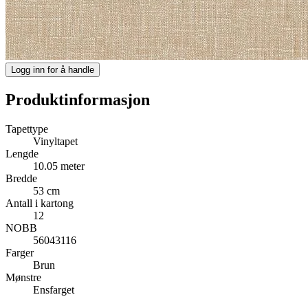
Logg inn for å handle
Produktinformasjon
Tapettype
Vinyltapet
Lengde
10.05 meter
Bredde
53 cm
Antall i kartong
12
NOBB
56043116
Farger
Brun
Mønstre
Ensfarget