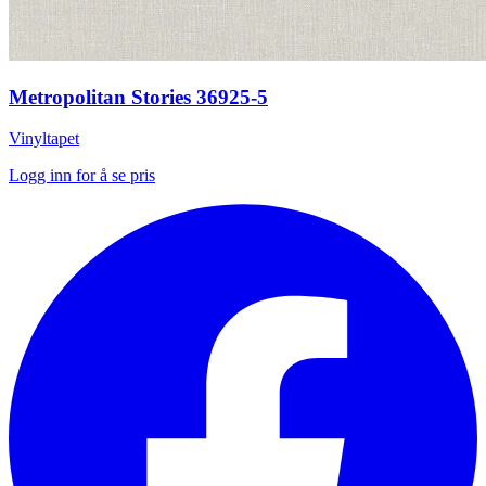
Metropolitan Stories 36925-5
Vinyltapet
Logg inn for å se pris