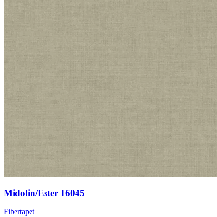
Midolin/Ester 16045
Fibertapet