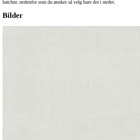
batchnr. nedenfor som du ønsker så velg bare det i stedet.
Bilder