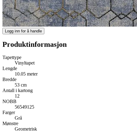
Logg inn for å handle
Produktinformasjon
Tapettype
Vinyltapet
Lengde
10.05 meter
Bredde
53 cm
Antall i kartong
12
NOBB
56549125
Farger
Grå
Mønstre
Geometrisk