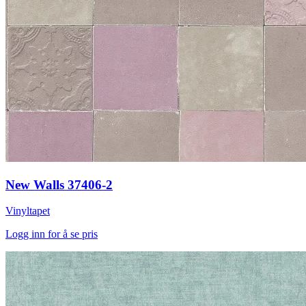
New Walls 37406-2
Vinyltapet
Logg inn for å se pris