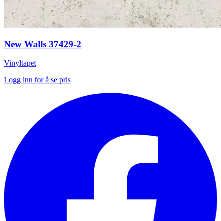
New Walls 37429-2
Vinyltapet
Logg inn for å se pris