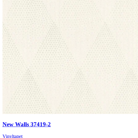
New Walls 37419-2
Vinyltapet