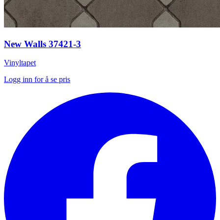
New Walls 37421-3
Vinyltapet
Logg inn for å se pris