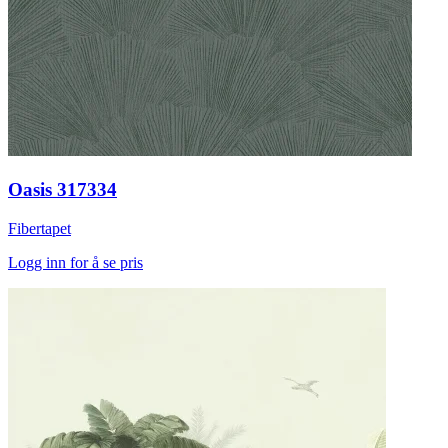
Oasis 317334
Fibertapet
Logg inn for å se pris