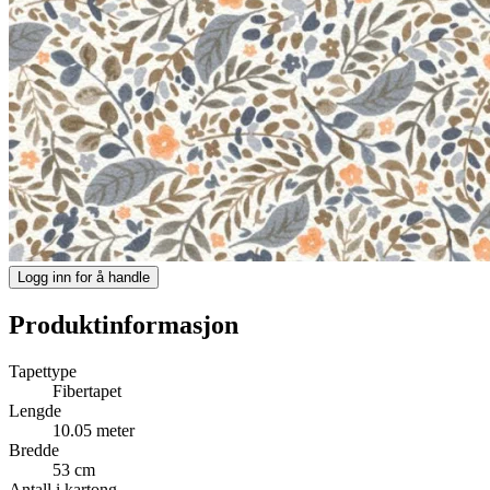
Logg inn for å handle
Produktinformasjon
Tapettype
Fibertapet
Lengde
10.05 meter
Bredde
53 cm
Antall i kartong