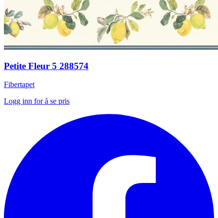
Petite Fleur 5 288574
Fibertapet
Logg inn for å se pris