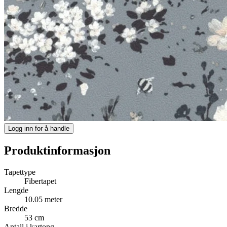
Logg inn for å handle
Produktinformasjon
Tapettype
Fibertapet
Lengde
10.05 meter
Bredde
53 cm
Antall i kartong