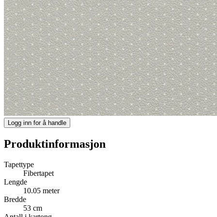
Logg inn for å handle
Produktinformasjon
Tapettype
Fibertapet
Lengde
10.05 meter
Bredde
53 cm
Antall i kartong