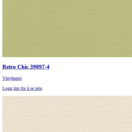
Retro Chic 39097-4
Vinyltapet
Logg inn for å se pris