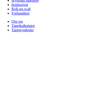
Hvordan tapetsere
Inspirasjon
Roll-on-wall
Forhandlere
Om oss
Tapetkalkulator
Tapetsymboler