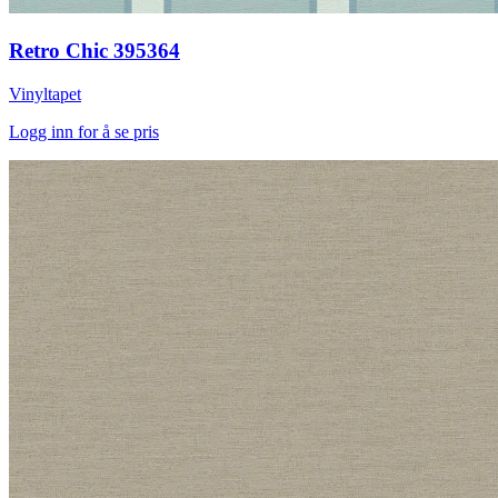
Retro Chic 395364
Vinyltapet
Logg inn for å se pris