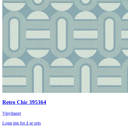
Retro Chic 395364
Vinyltapet
Logg inn for å se pris