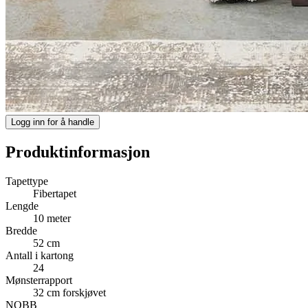
Logg inn for å handle
Produktinformasjon
Tapettype
Fibertapet
Lengde
10 meter
Bredde
52 cm
Antall i kartong
24
Mønsterrapport
32 cm forskjøvet
NOBB